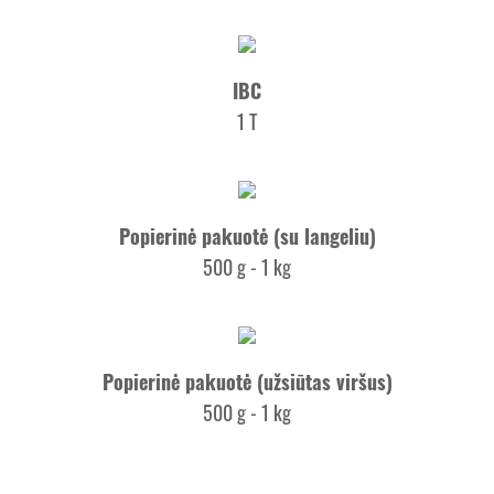
IBC
1 T
Popierinė pakuotė (su langeliu)
500 g - 1 kg
Popierinė pakuotė (užsiūtas viršus)
500 g - 1 kg