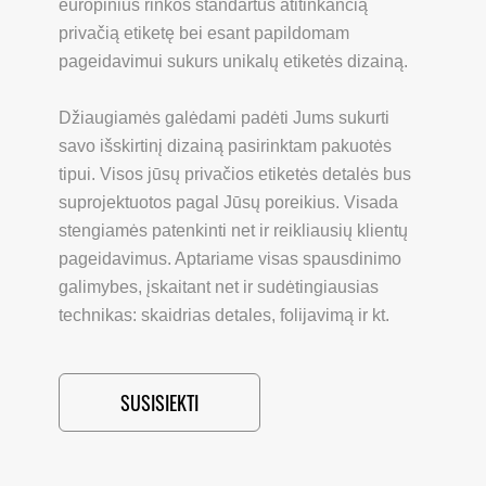
europinius rinkos standartus atitinkančią
privačią etiketę bei esant papildomam
pageidavimui sukurs unikalų etiketės dizainą.
Džiaugiamės galėdami padėti Jums sukurti
savo išskirtinį dizainą pasirinktam pakuotės
tipui. Visos jūsų privačios etiketės detalės bus
suprojektuotos pagal Jūsų poreikius. Visada
stengiamės patenkinti net ir reikliausių klientų
pageidavimus. Aptariame visas spausdinimo
galimybes, įskaitant net ir sudėtingiausias
technikas: skaidrias detales, folijavimą ir kt.
SUSISIEKTI