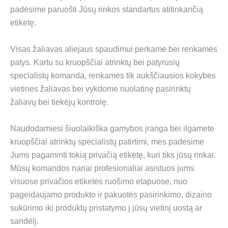
padėsime paruošti Jūsų rinkos standartus atitinkančią
etiketę.
Visas žaliavas aliejaus spaudimui perkame bei renkamės
patys. Kartu su kruopščiai atrinktų bei patyrusių
specialistų komanda, renkamės tik aukščiausios kokybės
vietines žaliavas bei vykdome nuolatinę pasirinktų
žaliavų bei tiekėjų kontrolę.
Naudodamiesi šiuolaikiška gamybos įranga bei ilgamete
kruopščiai atrinktų specialistų patirtimi, mes padėsime
Jums pagaminti tokią privačią etiketę, kuri tiks jūsų rinkai.
Mūsų komandos nariai profesionaliai asistuos jums
visuose privačios etiketės ruošimo etapuose, nuo
pageidaujamo produkto ir pakuotės pasirinkimo, dizaino
sukūrimo iki produktų pristatymo į jūsų vietinį uostą ar
sandėlį.