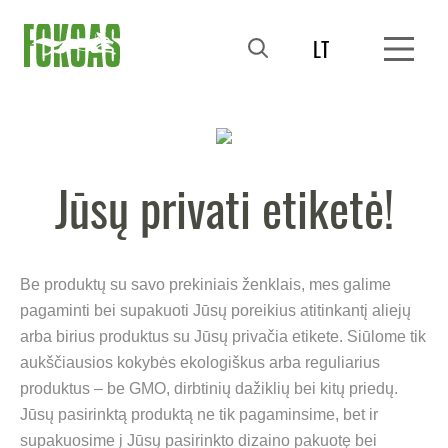
LT
Jūsų privati etiketė!
Be produktų su savo prekiniais ženklais, mes galime
pagaminti bei supakuoti Jūsų poreikius atitinkantį aliejų
arba birius produktus su Jūsų privačia etikete. Siūlome tik
aukščiausios kokybės ekologiškus arba reguliarius
produktus – be GMO, dirbtinių dažiklių bei kitų priedų.
Jūsų pasirinktą produktą ne tik pagaminsime, bet ir
supakuosime į Jūsų pasirinkto dizaino pakuotę bei